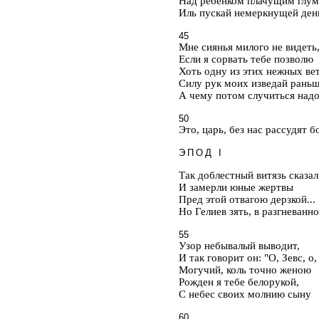
Над ребенком плачущим глум
Иль пускай немеркнущей де
45
Мне сиянья милого не видеть
Если я сорвать тебе позволю
Хоть одну из этих нежных вет
Силу рук моих изведай раньш
А чему потом случиться надо
50
Это, царь, без нас рассудят б
ЭПОД I
Так доблестный витязь сказал
И замерли юные жертвы
Пред этой отвагою дерзкой...
Но Гелиев зять, в разгневанн
55
Узор небывалый выводит,
И так говорит он: "О, Зевс, о,
Могучий, коль точно женою
Рожден я тебе белорукой,
С небес своих молнию сыну
60