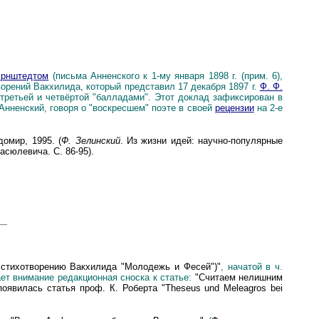
Ернштедтом
(письма Анненского к 1-му января 1898 г. (прим. 6),
ворений Вакхилида, который представил 17 декабря 1897 г.
Ф. Ф.
третьей и четвёртой "балладами". Этот доклад зафиксирован в
 Анненский, говоря о "воскресшем" поэте в своей
рецензии
на 2-е
домир, 1995. (
Ф. Зелинский
. Из жизни идей: научно-популярные
тасюлевича. С. 86
-
95).
стихотворению Вакхилида "Молодежь и Фесей")"
, начатой в ч.
ет внимание редакционная сноска к статье:
"Считаем нелишним
появилась статья проф. К. Роберта "
Theseus und Meleagros bei