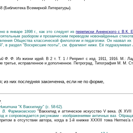
68 (Библиотека Всемирной Литературы).
о в январе 1898 г., как это следует из
переписки Анненского с В.К. 
бстоятельным разбором и прозаическим переводом новонайденных стихот
еления Общества классической филологии и педагогики. Он назвал их 
ей", в раздел "Воскресшие поэты", см. фрагмент ниже. Её подразумевал
ий Ф. Ф
. Из жизни идей. В 2 т. Т. 1 / Репринт с изд. 1911, 1916. М.: Ла
ие третье, исправленное и дополненное. Петроград, Типография М. М. С
я; из них последняя законченна, если не по форме,
7.
 Никитина
"К Вакхилиду" (с. 58
-62).
. В. Фармаковского
"Вакхилид и аттическое искусство
V
века. (К
XVII
вод и сопровождается рисунками - изображениями античных ваз. Обраща
притом в отсутствии автора, когда в 1-й книжке
XXXIII
тома
Hermes'
а 