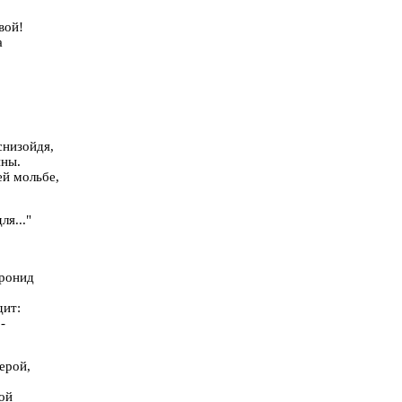
вой!
а
снизойдя,
ины.
ей мольбе,
я..."
Кронид
дит:
-
ерой,
ой