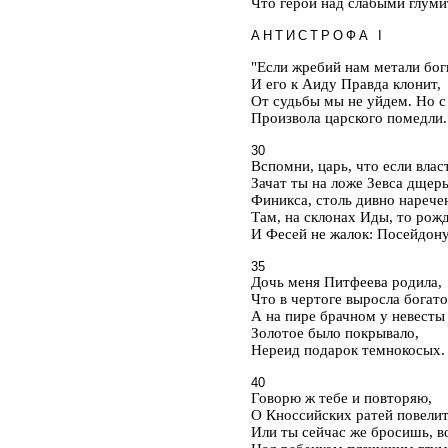
Что герой над слабыми глуми
АНТИСТРОФА I
"Если жребий нам метали бог
И его к Аиду Правда клонит,
От судьбы мы не уйдем. Но с
Произвола царского помедли.
30
Вспомни, царь, что если вла
Зачат ты на ложе Зевса дщер
Финикса, столь дивно нарече
Там, на склонах Иды, то рож
И Фесей не жалок: Посейдон
35
Дочь меня Питфеева родила,
Что в чертоге выросла богато
А на пире брачном у невесты
Золотое было покрывало,
Нереид подарок темнокосых.
40
Говорю ж тебе и повторяю,
О Кноссийских ратей повелит
Или ты сейчас же бросишь, в