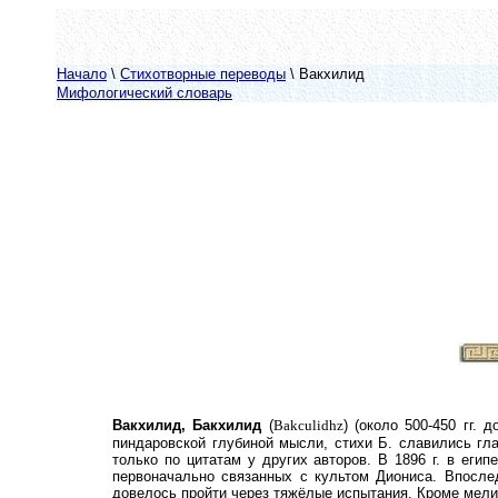
Начало
\
Стихотворные переводы
\ Вакхилид
Мифологический словарь
Вакхилид, Бакхилид
(
Bakculidhz
) (около 500
-
450 гг. 
пиндаровской глубиной мысли, стихи Б.
славились гл
только по цитатам у других авторов. В 1896 г. в ег
первоначально связанн
ых
с культом Диониса.
Впосле
довелось пройти через тяжёлые испытания. Кроме мели