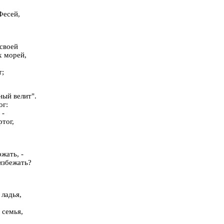
Фесей,
 своей
х морей,
т;
ный велит".
ог:
 -
ртог,
жать, -
избежать?
 ладья,
 семья,