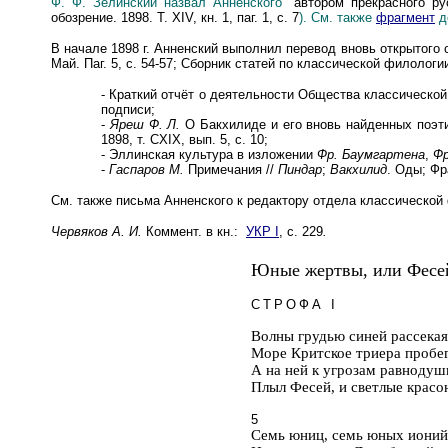
Ф. Ф. Зелинский назвал Анненского
"автором прекрасного р
обозрение. 1898. Т. XIV, кн. 1, паг. 1, с. 7
).
См. также
фрагмент
д
В начале 1898 г. Анненский выполнил перевод вновь открытого 
Май. Паг. 5, с. 54
-
57; Сборник статей по классической филологии,
-
Краткий отчёт о деятельности Общества классической фил
подписи;
-
Яреш Ф. Л.
О Бакхилиде и его вновь найденных поэтич
1898, т. CXIX, вып. 5, с. 10;
-
Эллинская культура в изложении
Фр. Баумгартена
,
Фр
-
Гаспаров М.
Примечания //
Пиндар
;
Вакхилид
. Оды; Фр
См. также письма Анненского к редактору отдела классической ф
Червяков А. И.
Коммент. в кн.:
УКР I
, с. 229
.
Юные жертвы, или Фесе
СТРОФА I
Волны грудью синей рассекая
Море Критское триера пробег
А на ней к угрозам равноду
Плыл Фесей, и светлые красо
5
Семь юниц, семь юных ионийц