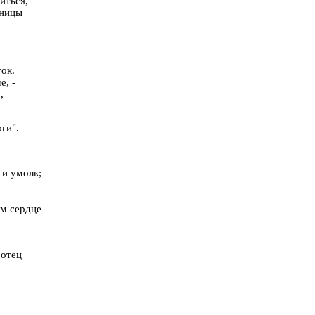
иться,
нницы
,
ок.
е, -
,
оги".
 и умолк;
ом сердце
 отец