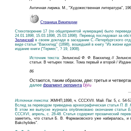
Античная лирика. М., "Художественная литература", 19
Страница Википедии
Стихотворение 17 (по общепринятой нумерации) было переведен
24.01.1898, 15.03.1898, 25.03.1898). Перевод последовал за о
Зелинский
в своем докладе в заседании С.-Петербургского отд
виде статьи "Вакхилид" (1898), вошедшей в книгу "Из жизни ид
издание книги ("Гермес", ? 19, 1908).
Источник текста:
Зелинский Ф. Ф
. Вакхилид //
Зелинск
статьи. В четырех томах. Тома первый и второй / Издан
86
Остаются, таким образом, две: третья и четверта
далее
фрагмент репринта
DjVu
Источник текста:
ЖМНП,1898, ч. CCCXVII. Май. Паг. 5, с. 54
-
5
Вслед за переводом приведена археографическ
ая
статья
П. В.
В этом же выпуске журнала
опубликовано окончание статьи
Б
CCCXVI, апрель, с. 28-48. Статья содержит прозаический пере
заметить, что статья Б. В. Фармаковского уже набиралась, и 
Bakchylides"
.