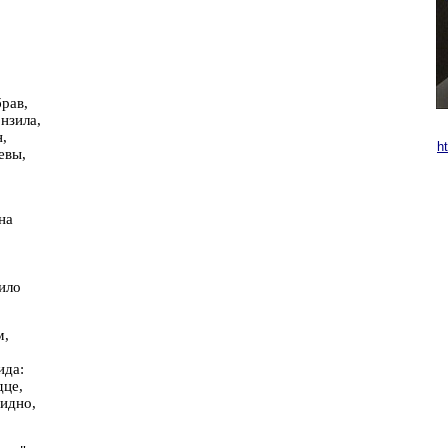
рав,
нзила,
,
h
евы,
на
ило
м,
ида:
дце,
видно,