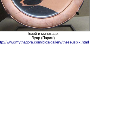
Тезей и минотавр.
Лувр (Париж)
ttp://www.mythagora.com/bios/gallery/theseuspix.html