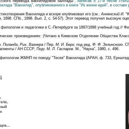
усского перевода вакхилидовой баллады"
, написав о
17-й песне ста
оклада "Вакхилид", опубликованного в книге "Из жизни идей", в составе
стихотворения Вакхилида и вскоре опубликовал его (см.:
Анненский И.
"Ю
 1898. СПб., 1898. Вып. 2, с. 54
-
57). Этот перевод получил высокую оце
ологии и педагогики в С.-Петербурге за 1897/1898 учебный год // Филоло
еских произведениях: (Читано в Киевском Отделении Общества Классиче
. Поланда
,
Рих. Вагнера
/ Пер.
М. И. Берг
; под ред.
Ф. Ф. Зелинского
. С
агменты / АН СССР; Подг.
М. Л. Гаспаров
. М., "Наука", 1980, с. 496.
илологии ЖМНП по поводу "Тесея" Вакхилида (АРАН, ф. 733, Ернштедт В. К
й
,
ала,
шный
ю
ев...