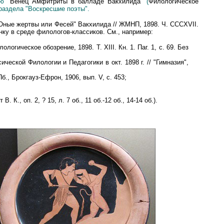
тью
"Венец Амфитриты в балладе Вакхилида"
(
Филологическое
 раздела "Воскресшие поэты".
ные жертвы или Фесей" Вакхилида // ЖМНП, 1898. Ч. CCCXVII.
нку в среде филологов-классиков. См., например:
гическое обозрение, 1898. Т. XIII. Кн. 1. Паг. 1, с. 69. Без
ской Филологии и Педагогики в окт. 1898 г. // "Гимназия",
Пб., Брокгауз-Ефрон, 1906, вып. V, с. 453;
., оп. 2, ? 15, л. 7 об., 11 об.
-
12 об., 14
-
14 об.).