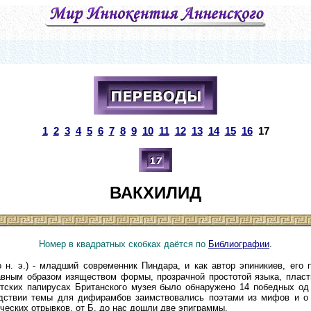
1
2
3
4
5
6
7
8
9
10
11
12
13
14
15
16
17
ВАКХИЛИД
Номер в квадратных скобках даётся по
Библиографии
.
до н. э.) - младший современник Пиндара, и как автор эпиникиев, его
авным образом изяществом формы, прозрачной простотой языка, пласт
ипетских папирусах Британского музея было обнаружено 14 победных о
дствии темы для дифирамбов заимствовались поэтами из мифов и о др
ческих отрывков, от
Б.
до нас дошли две эпиграммы.