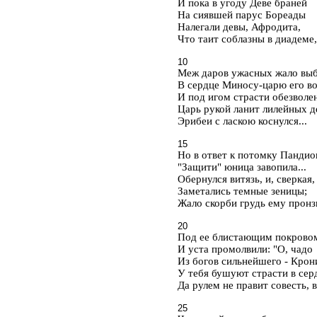
И пока в угоду Деве браней
На сиявшей парус Бореады
Налегали девы, Афродита,
Что таит соблазны в диадеме,
10
Меж даров ужасных жало выб
В сердце Миносу-царю его во
И под игом страсти обезволен
Царь рукой ланит лилейных д
Эрибеи с ласкою коснулся...
15
Но в ответ к потомку Пандио
"Защити" юница завопила...
Обернулся витязь, и, сверкая,
Заметались темные зеницы;
Жало скорби грудь ему пронз
20
Под ее блистающим покрово
И уста промолвили: "О, чадо
Из богов сильнейшего - Крон
У тебя бушуют страсти в сер
Да рулем не правит совесть, 
25