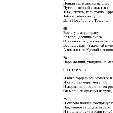
Пошли ты, и людям на диво
Пусть огненной сыплется гри
Ты ж, витязь, коль точно Эфр
Тебя колебателю суши
Дала Посейдону в Трезене,
65
Вот эту златую красу,
Которой десница сияла,
Отважно в отцовский чертог 
Вернешь нам из дальней пуч
А внемлет ли Кроний сыновн
70
Царь молний, увидишь не медл
СТРОФА II
И внял горделивой молитве 
И сыну без меры могучий
И людям на диво почет он ро
Он молнией брызнул из тучи, 
75
И славою полный воспрянул г
Надменное сердце взыграло,
И мощную руку в эфир голуб