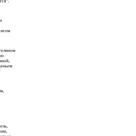
тся".
и
 игом
стелином
ью
нной,
деньем
у
м,
ель,
оин,