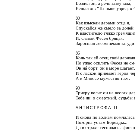
Воздел он, а речь зазвучала;
Вещал он: "Ты ныне узрел, о 
80
Как взыскан дарами отца я,
Спускайся же смело за долей
К властителю тяжко гремящи
И, славой Фесея бряцая,
Заросшая лесом земля загуди
85
Коль так ей отец твой держав
Но ужас осилить Фесея не см
Он н
á
борт, он в море шагает,
И с лаской приемлет героя че
А в Миносе мужество тает:
90
Триеру велит он на веслах дер
Тебе ли, о смертный, судьбы 
АНТИСТРОФА II
И снова по волнам помчалась
Покорна устам Бореады...
Да в страхе теснилась афинян